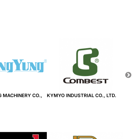
 MACHINERY CO.,
KYMYO INDUSTRIAL CO., LTD.
DINGC
CO., 