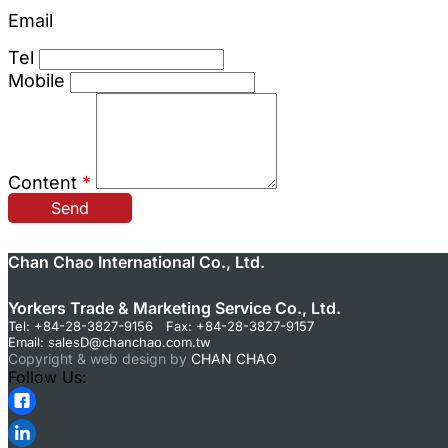
Email
Tel
Mobile
Content
*
Send
Chan Chao International Co., Ltd.
Yorkers Trade & Marketing Service Co., Ltd.
Tel: +84-28-3827-9156 Fax: +84-28-3827-9157
Email:
salesD@chanchao.com.tw
Copyright & web design by
CHAN CHAO
Follow Us: