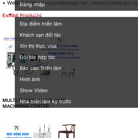
• Website:
http://maychebiengo.net ; tnmaychebiengo.c
Đăng nhập
Thông tin
Exhibit Products
Địa điểm triển lãm
Khách sạn đối tác
Xin thị thực visa
Đối tác hợp tác
Báo cáo Triển lãm
Hình ảnh
Show Video
MULTI-CHANNEL FIVE-AXIS
Nhà triển lãm kỳ trước
MACHINING CENTER