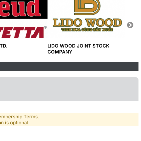
TD.
LIDO WOOD JOINT STOCK
CÔNG 
COMPANY
SAGAC
Membership Terms.
n is optional.