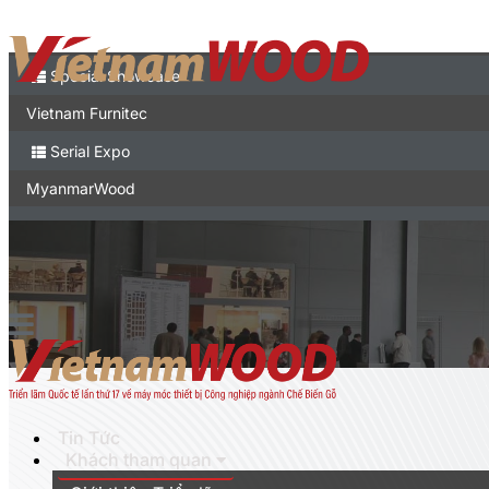
Liên hệ
Expo
Special Showcase
Vietnam Furnitec
Serial Expo
MyanmarWood
Vietnam Expo
Triển lãm thương mại tại Việt Nam
English
Tin Tức
Khách tham quan