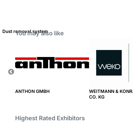
Dust removal system
You may also like
ANTHON GMBH
WEITMANN & KONR
CO. KG
Highest Rated Exhibitors