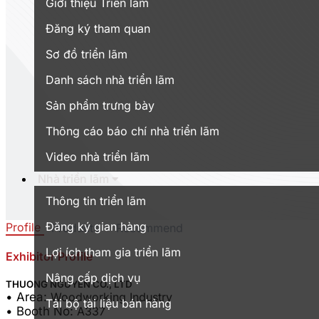
Giới thiệu Triển lãm
Đăng ký tham quan
Sơ đồ triển lãm
Danh sách nhà triển lãm
Sản phẩm trưng bày
Thông cáo báo chí nhà triển lãm
Video nhà triển lãm
Nhà triển lãm
Thông tin triển lãm
Đăng ký gian hàng
Profile
Products
Recommend
Lợi ích tham gia triển lãm
Exhibitor Profile
Nâng cấp dịch vụ
THUONG NGUYEN CO., LTD
• Area:
Woodworking Industry
Tải bộ tài liệu bán hàng
• Booth No:
A337