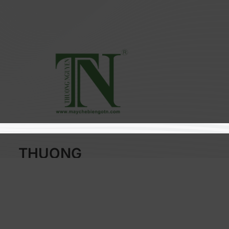
THUONG
NGUYEN CO.,
LTD
Area:
Woodworking
Industry