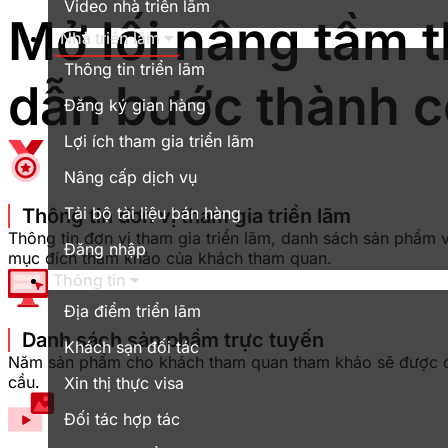
Video nhà triển lãm
Mở lối nâng tầm 
Nhà triển lãm
Thông tin triển lãm
dẫn bước thành 
Đăng ký gian hàng
Lợi ích tham gia triển lãm
Nâng cấp dịch vụ
Tải bộ tài liệu bán hàng
Thông tin đơn vị tham gia triển lãm
Thông tin đơn vị tham gia triển lãm, danh sách sản phẩm và
Đăng nhập
mục đích tham khảo của khách tham quan.
Thông tin
Địa điểm triển lãm
Danh sách sản phẩm trực tuyến
Khách sạn đối tác
Năm sản phẩm cho khách tham quan tham khảo sẽ được đăng
cầu.
Xin thị thực visa
Đối tác hợp tác