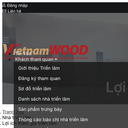
Đăng nhập
Liên hệ
Expo
Special Showcase
Vietnam Furnitec
Serial Expo
Tin Tức
MyanmarWood
Khách tham quan
Vietnam Expo
Giới thiệu Triển lãm
Triển lãm thương mại tại Việt Nam
Đăng ký tham quan
Lợi
English
Sơ đồ triển lãm
Danh sách nhà triển lãm
Sản phẩm trưng bày
Trang chủ
Nhà triển lãm
Thông cáo báo chí nhà triển lãm
Lợi ích tham gia triển lãm