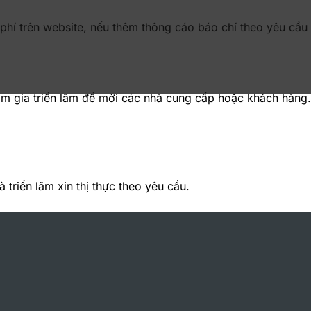
phí trên website, nếu thêm thông cáo báo chí theo yêu cầu 
am gia triển lãm để mời các nhà cung cấp hoặc khách hàng.
triển lãm xin thị thực theo yêu cầu.