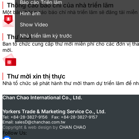
Báo cáo Triển lãm
Thông cáo báo chí của nhà triển lãm
Một bản thông cáo báo chí nhà triển lãm sẽ đăng tải miễn 
Hình ảnh
Show Video
Nhà triển lãm kỳ trước
Thư mời
Ban tổ chức cung cấp thư mời miễn phí cho các đơn vị th
mời.
Thư mời xin thị thực
Nhà tổ chức sẽ phát hành thư mời tham dự triển lãm để nhà 
Chan Chao International Co., Ltd.
Yorkers Trade & Marketing Service Co., Ltd.
Tel: +84-28-3827-9156 Fax: +84-28-3827-9157
Email:
salesD@chanchao.com.tw
Copyright & web design by
CHAN CHAO
Follow Us: