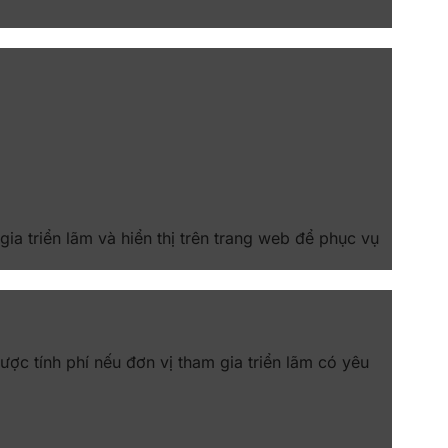
gia triển lãm và hiển thị trên trang web để phục vụ
c tính phí nếu đơn vị tham gia triển lãm có yêu